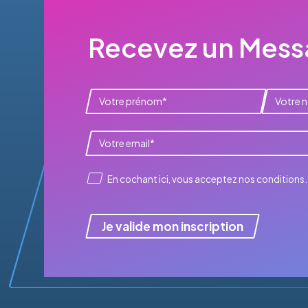
Recevez un Messa
En cochant ici, vous acceptez
nos conditions
.
Je valide mon inscription