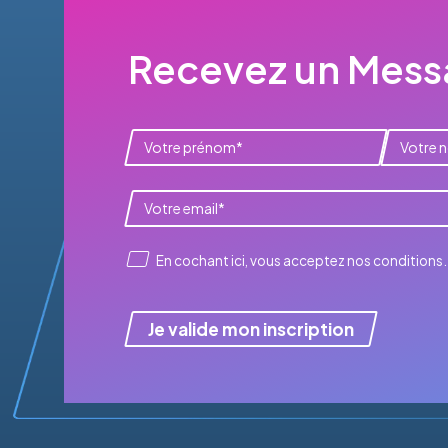
Recevez un Messa
En cochant ici, vous acceptez
nos conditions
.
Je valide mon inscription