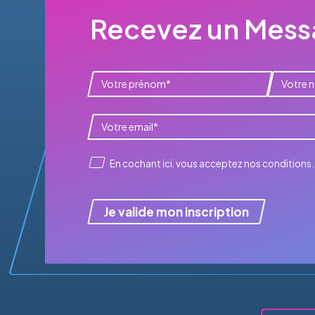
Recevez un Messa
En cochant ici, vous acceptez
nos conditions
.
Je valide mon inscription