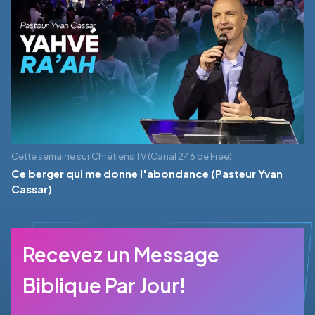
Cette semaine sur Chrétiens TV (Canal 246 de Free)
Ce berger qui me donne l'abondance (Pasteur Yvan
Cassar)
Recevez un Message
Biblique Par Jour!