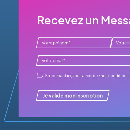
Recevez un Messa
En cochant ici, vous acceptez
nos conditions
.
Je valide mon inscription