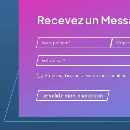
Recevez un Messa
En cochant ici, vous acceptez
nos conditions
.
Je valide mon inscription