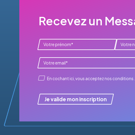
Recevez un Messa
En cochant ici, vous acceptez
nos conditions
.
Je valide mon inscription