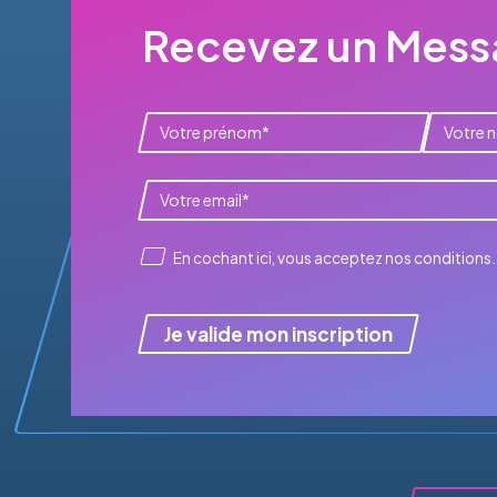
Recevez un Messa
En cochant ici, vous acceptez
nos conditions
.
Je valide mon inscription