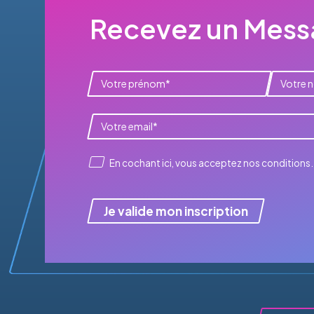
Recevez un Messa
En cochant ici, vous acceptez
nos conditions
.
Je valide mon inscription