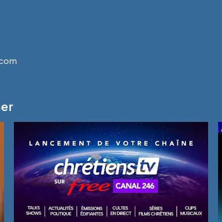
.com
mer