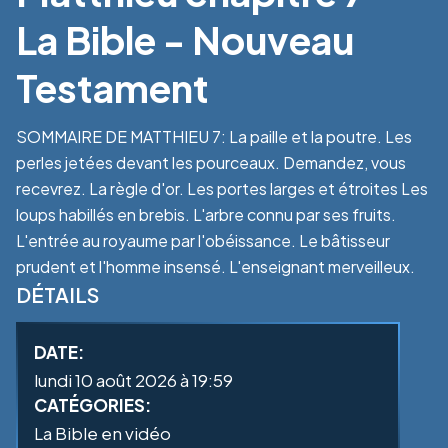
La Bible - Nouveau
Testament
SOMMAIRE DE MATTHIEU 7: La paille et la poutre. Les
perles jetées devant les pourceaux. Demandez, vous
recevrez. La règle d'or. Les portes larges et étroites Les
loups habillés en brebis. L'arbre connu par ses fruits.
L'entrée au royaume par l'obéissance. Le bâtisseur
prudent et l'homme insensé. L'enseignant merveilleux.
DÉTAILS
DATE:
lundi 10 août 2026 à 19:59
CATÉGORIES:
La Bible en vidéo