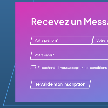
Recevez un Messa
En cochant ici, vous acceptez
nos conditions
.
Je valide mon inscription