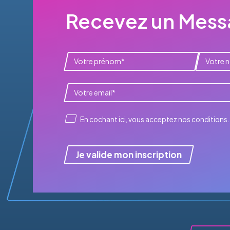
Recevez un Messa
En cochant ici, vous acceptez
nos conditions
.
Je valide mon inscription