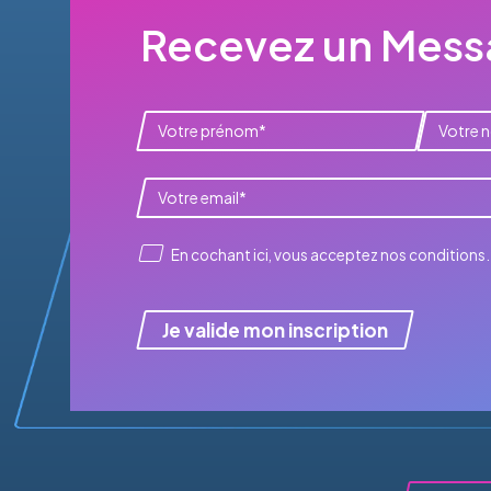
Recevez un Messa
En cochant ici, vous acceptez
nos conditions
.
Je valide mon inscription