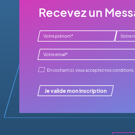
Recevez un Messa
En cochant ici, vous acceptez
nos conditions
.
Je valide mon inscription