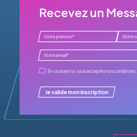
Recevez un Messa
En cochant ici, vous acceptez
nos conditions
.
Je valide mon inscription