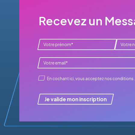
Recevez un Messa
En cochant ici, vous acceptez
nos conditions
.
Je valide mon inscription