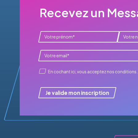
Recevez un Messa
En cochant ici, vous acceptez
nos conditions
.
Je valide mon inscription