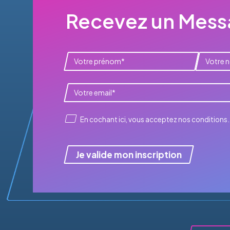
Recevez un Messa
En cochant ici, vous acceptez
nos conditions
.
Je valide mon inscription