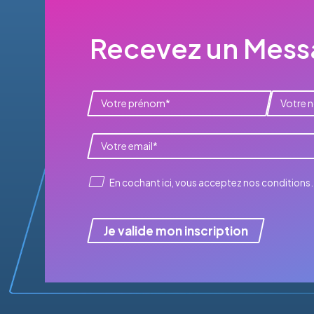
Recevez un Messa
En cochant ici, vous acceptez
nos conditions
.
Je valide mon inscription