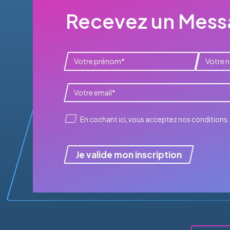
Recevez un Messa
En cochant ici, vous acceptez
nos conditions
.
Je valide mon inscription