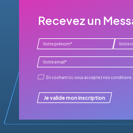
Recevez un Messa
En cochant ici, vous acceptez
nos conditions
.
Je valide mon inscription