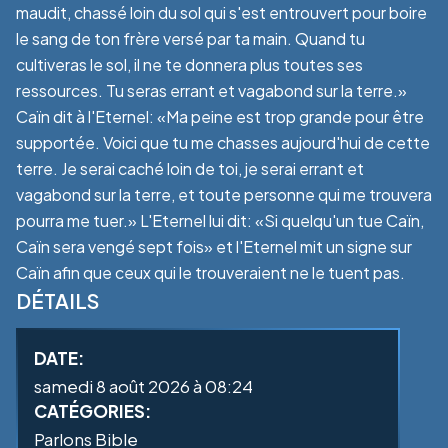
maudit, chassé loin du sol qui s'est entrouvert pour boire
le sang de ton frère versé par ta main. Quand tu
cultiveras le sol, il ne te donnera plus toutes ses
ressources. Tu seras errant et vagabond sur la terre.»
Caïn dit à l'Eternel: «Ma peine est trop grande pour être
supportée. Voici que tu me chasses aujourd'hui de cette
terre. Je serai caché loin de toi, je serai errant et
vagabond sur la terre, et toute personne qui me trouvera
pourra me tuer.» L'Eternel lui dit: «Si quelqu'un tue Caïn,
Caïn sera vengé sept fois» et l'Eternel mit un signe sur
Caïn afin que ceux qui le trouveraient ne le tuent pas.
DÉTAILS
DATE:
samedi 8 août 2026 à 08:24
CATÉGORIES:
Parlons Bible