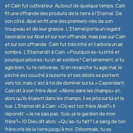
et Caïn fut cultivateur. Au bout de quelque temps, Caïn
fit une offrande des produits de la terre à l'Eternel. De
son côté, Abel en fit une des premiers-nés de son
troupeau et de leur graisse. L'Eternel porta un regard
favorable sur Abel et sur son offrande, mais pas sur Caïn
et sur son offrande. Caïn fut très irrité et il arbora un air
sombre. L'Eternel dit à Caïn: «Pourquoi es-tu irrité et
pourquoi arbores-tu un air sombre? Certainement, si tu
agis bien, tu te relèveras. Si en revanche tu agis mal, le
péché est couché à la porte et ses désirs se portent
vers toi, mais c'est à toi de dominer sur lui.» Cependant,
Caïn dit à son frère Abel: «Allons dans les champs» et,
alors qu'ils étaient dans les champs, il se jeta sur lui et le
tua. L'Eternel dit à Caïn: «Où est ton frère Abel?» Il
répondit: «Je ne sais pas. Suis-je le gardien de mon
frère?» 10 Dieu dit alors: «Qu'as-tu fait? Le sang de ton
frère crie de la terre jusqu'à moi. Désormais, tu es