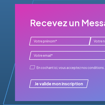
Recevez un Messa
En cochant ici, vous acceptez
nos conditions
.
Je valide mon inscription