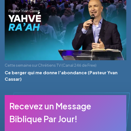
Cette semaine sur Chrétiens TV (Canal 246 de Free)
Ce berger qui me donne l'abondance (Pasteur Yvan
Cassar)
Recevez un Message
Biblique Par Jour!