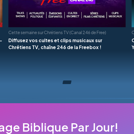
Cette semaine sur Chrétiens TV (Canal 246 de Free)
C
-
Diffusez vos cultes et clips musicaux sur
Chrétiens TV, chaîne 246 de la Freebox !
ge Biblique Par Jour!