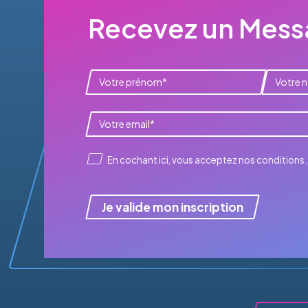
Recevez un Messa
En cochant ici, vous acceptez
nos conditions
.
Je valide mon inscription