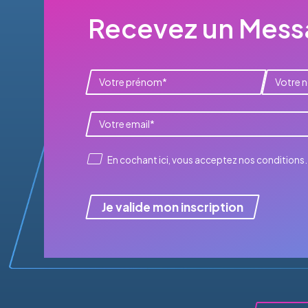
Recevez un Messa
En cochant ici, vous acceptez
nos conditions
.
Je valide mon inscription