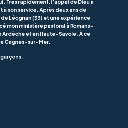
ui. Très rapidement, l’appel de Dieu a
t à son service. Après deux ans de
ue de Léognan (33) et une expérience
ncé mon ministère pastoral à Romans-
en Ardèche et en Haute-Savoie. À ce
e de Cagnes-sur-Mer.
 garçons.