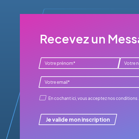
Recevez un Messa
En cochant ici, vous acceptez
nos conditions
.
Je valide mon inscription