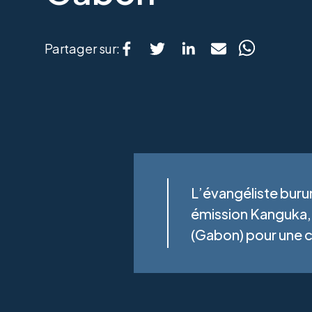
Partager sur:
L’évangéliste buru
émission Kanguka, a
(Gabon) pour une cr