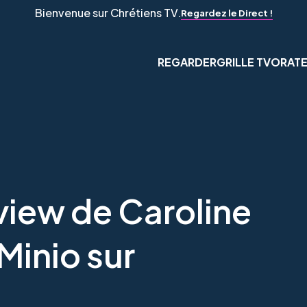
Bienvenue sur Chrétiens TV.
Regardez le Direct !
REGARDER
GRILLE TV
ORAT
view de Caroline
Minio sur