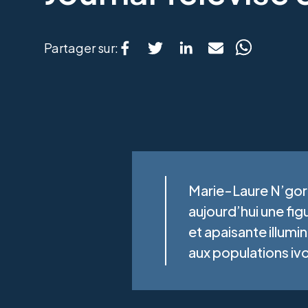
Partager sur:
Marie-Laure N’goran
aujourd’hui une fi
et apaisante illumi
aux populations ivo