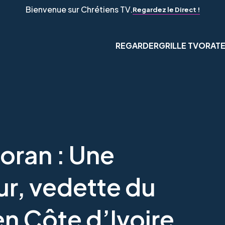
Bienvenue sur Chrétiens TV.
Regardez le Direct !
REGARDER
GRILLE TV
ORAT
oran : Une
r, vedette du
en Côte d’Ivoire