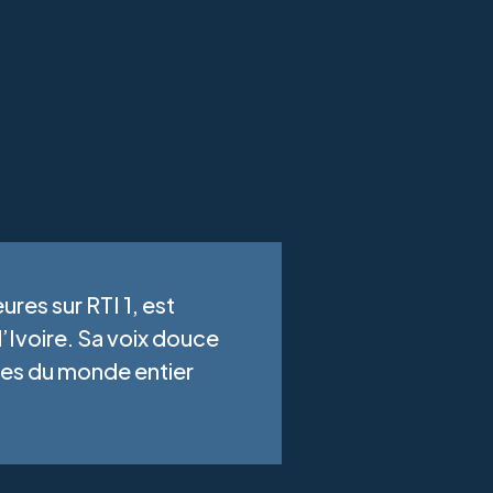
res sur RTI 1, est
’Ivoire. Sa voix douce
lles du monde entier