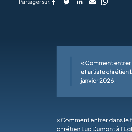
Partager sur:
« Comment entrer d
et artiste chrétien
janvier 2026.
« Comment entrer dans le fu
chrétien Luc Dumont à l’Egl